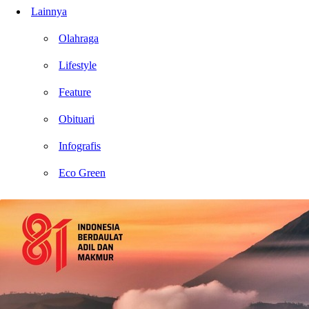
Lainnya
Olahraga
Lifestyle
Feature
Obituari
Infografis
Eco Green