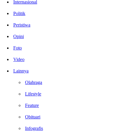
Internasional
Politik
Peristiwa
Opini
Foto
Video
Lainnya
Olahraga
Lifestyle
Feature
Obituari
Infografis