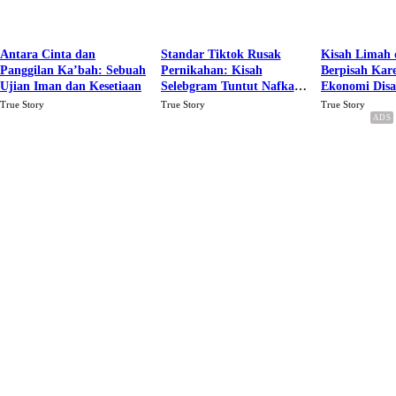
Antara Cinta dan
Standar Tiktok Rusak
Kisah Limah 
Panggilan Ka’bah: Sebuah
Pernikahan: Kisah
Berpisah Kar
Ujian Iman dan Kesetiaan
Selebgram Tuntut Nafkah
Ekonomi Dis
Rp.15 Juta Perbulan
Karena Cinta
True Story
True Story
True Story
Berakhir Talak Oleh
Suaminya