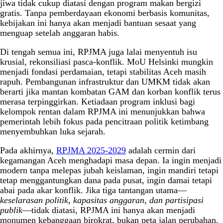
jiwa tidak cukup diatasi dengan program makan bergizi
gratis. Tanpa pemberdayaan ekonomi berbasis komunitas,
kebijakan ini hanya akan menjadi bantuan sesaat yang
menguap setelah anggaran habis.
Di tengah semua ini, RPJMA juga lalai menyentuh isu
krusial, rekonsiliasi pasca-konflik. MoU Helsinki mungkin
menjadi fondasi perdamaian, tetapi stabilitas Aceh masih
rapuh. Pembangunan infrastruktur dan UMKM tidak akan
berarti jika mantan kombatan GAM dan korban konflik terus
merasa terpinggirkan. Ketiadaan program inklusi bagi
kelompok rentan dalam RPJMA ini menunjukkan bahwa
pemerintah lebih fokus pada pencitraan politik ketimbang
menyembuhkan luka sejarah.
Pada akhirnya,
RPJMA 2025-2029
adalah cermin dari
kegamangan Aceh menghadapi masa depan. Ia ingin menjadi
modern tanpa melepas jubah keislaman, ingin mandiri tetapi
tetap menggantungkan dana pada pusat, ingin damai tetapi
abai pada akar konflik. Jika tiga tantangan utama—
keselarasan politik, kapasitas anggaran, dan partisipasi
publik
—tidak diatasi, RPJMA ini hanya akan menjadi
monumen kebanggaan birokrat, bukan peta jalan perubahan.