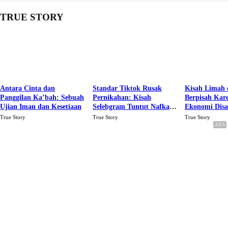
TRUE STORY
Antara Cinta dan
Standar Tiktok Rusak
Kisah Limah 
Panggilan Ka’bah: Sebuah
Pernikahan: Kisah
Berpisah Kar
Ujian Iman dan Kesetiaan
Selebgram Tuntut Nafkah
Ekonomi Dis
Rp.15 Juta Perbulan
Karena Cinta
True Story
True Story
True Story
Berakhir Talak Oleh
Suaminya