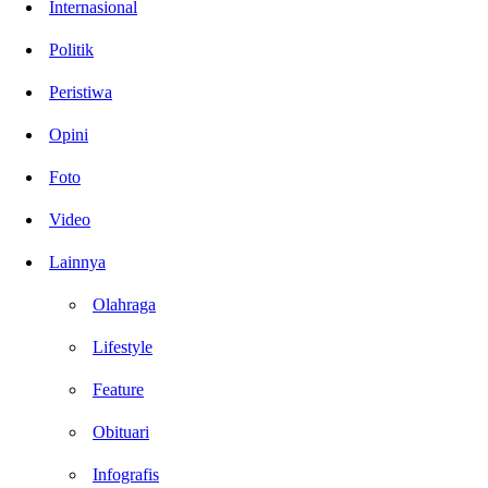
Internasional
Politik
Peristiwa
Opini
Foto
Video
Lainnya
Olahraga
Lifestyle
Feature
Obituari
Infografis