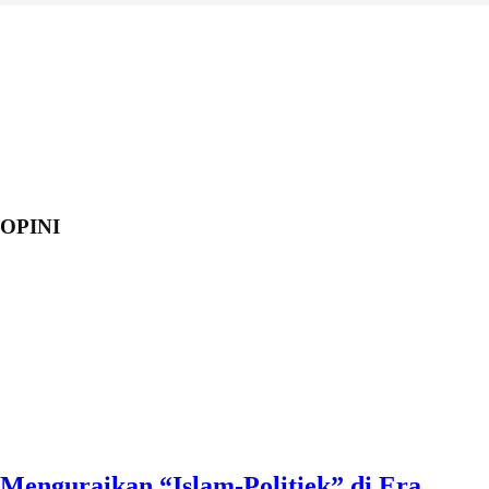
OPINI
Menguraikan “Islam-Politiek” di Era