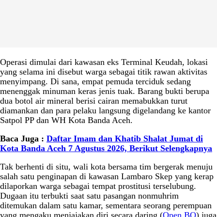
Operasi dimulai dari kawasan eks Terminal Keudah, lokasi
yang selama ini disebut warga sebagai titik rawan aktivitas
menyimpang. Di sana, empat pemuda terciduk sedang
menenggak minuman keras jenis tuak. Barang bukti berupa
dua botol air mineral berisi cairan memabukkan turut
diamankan dan para pelaku langsung digelandang ke kantor
Satpol PP dan WH Kota Banda Aceh.
Baca Juga :
Daftar Imam dan Khatib Shalat Jumat di
Kota Banda Aceh 7 Agustus 2026, Berikut Selengkapnya
Tak berhenti di situ, wali kota bersama tim bergerak menuju
salah satu penginapan di kawasan Lambaro Skep yang kerap
dilaporkan warga sebagai tempat prostitusi terselubung.
Dugaan itu terbukti saat satu pasangan nonmuhrim
ditemukan dalam satu kamar, sementara seorang perempuan
yang mengaku menjajakan diri secara daring (
Open BO
) juga