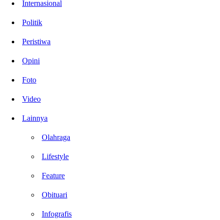
Internasional
Politik
Peristiwa
Opini
Foto
Video
Lainnya
Olahraga
Lifestyle
Feature
Obituari
Infografis