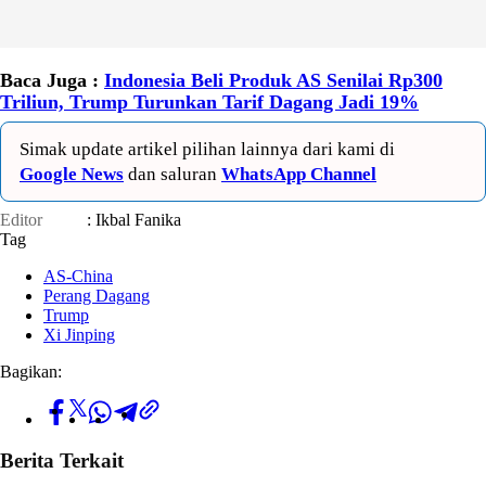
Baca Juga :
Indonesia Beli Produk AS Senilai Rp300
Triliun, Trump Turunkan Tarif Dagang Jadi 19%
Simak update artikel pilihan lainnya dari kami di
Google News
dan saluran
WhatsApp Channel
Editor
: Ikbal Fanika
Tag
AS-China
Perang Dagang
Trump
Xi Jinping
Bagikan:
Berita Terkait