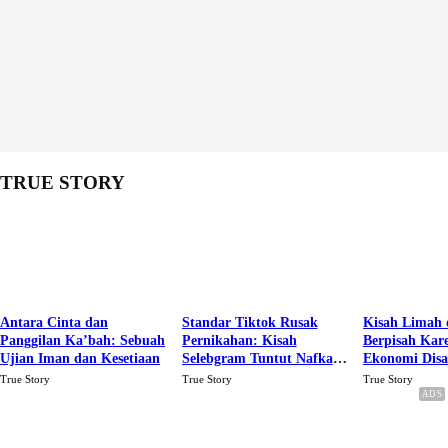
TRUE STORY
Antara Cinta dan
Standar Tiktok Rusak
Kisah Limah 
Panggilan Ka’bah: Sebuah
Pernikahan: Kisah
Berpisah Kar
Ujian Iman dan Kesetiaan
Selebgram Tuntut Nafkah
Ekonomi Dis
Rp.15 Juta Perbulan
Karena Cinta
True Story
True Story
True Story
Berakhir Talak Oleh
Suaminya