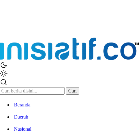
Inisiatif.co
Stay Connected Stay Informed
Cari
Beranda
Daerah
Nasional