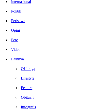
Internasional
Politik
Peristiwa
Opini
Foto
Video
Lainnya
Olahraga
Lifestyle
Feature
Obituari
Infografis