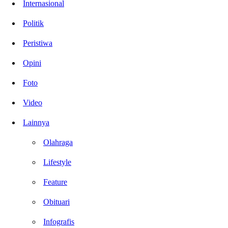
Internasional
Politik
Peristiwa
Opini
Foto
Video
Lainnya
Olahraga
Lifestyle
Feature
Obituari
Infografis