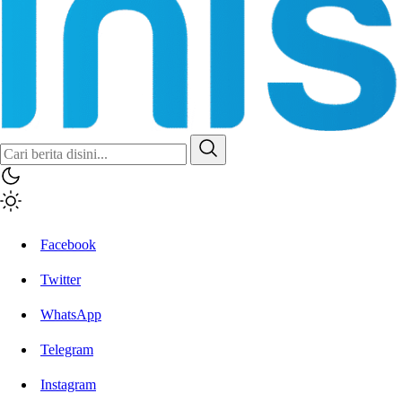
Inisiatif.co
Stay Connected Stay Informed
Facebook
Twitter
WhatsApp
Telegram
Instagram