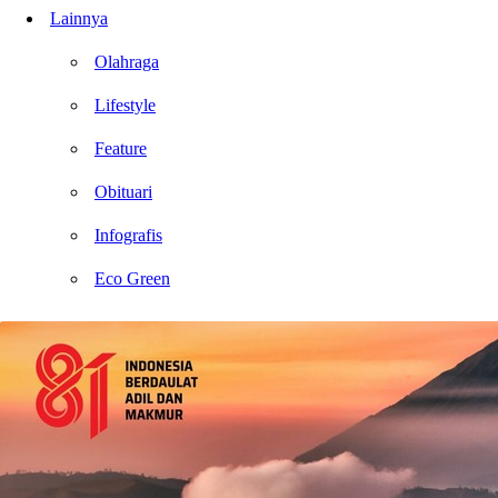
Lainnya
Olahraga
Lifestyle
Feature
Obituari
Infografis
Eco Green