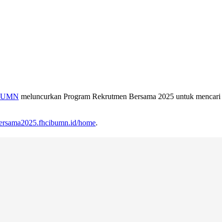
BUMN
meluncurkan Program Rekrutmen Bersama 2025 untuk mencari ca
nbersama2025.fhcibumn.id/home
.