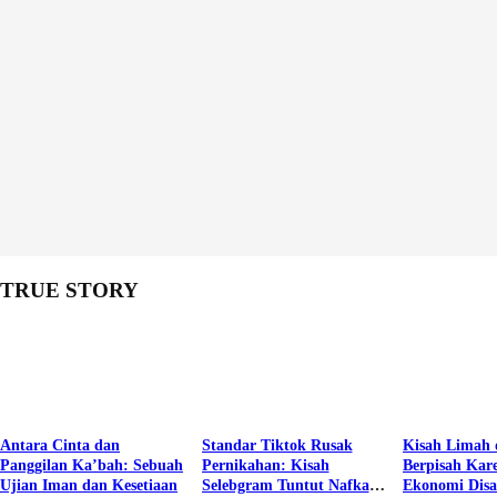
TRUE STORY
Antara Cinta dan
Standar Tiktok Rusak
Kisah Limah 
Panggilan Ka’bah: Sebuah
Pernikahan: Kisah
Berpisah Kar
Ujian Iman dan Kesetiaan
Selebgram Tuntut Nafkah
Ekonomi Dis