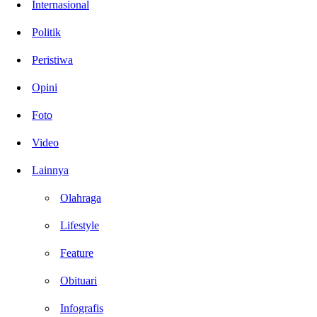
Internasional
Politik
Peristiwa
Opini
Foto
Video
Lainnya
Olahraga
Lifestyle
Feature
Obituari
Infografis