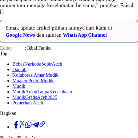
momentum menjaga keselamatan bersama,” pungkas Faisal.
[]
Simak update artikel pilihan lainnya dari kami di
Google News
dan saluran
WhatsApp Channel
Editor
: Ikbal Fanika
Tag
BebasNarkobaSopirAceh
Daerah
KolaborasiAmanMudik
MualemPeduliMudik
Mudik
MudikAmanTanpaKecelakaan
MudikGratisAceh2025
Pemeritah Aceh
Bagikan: