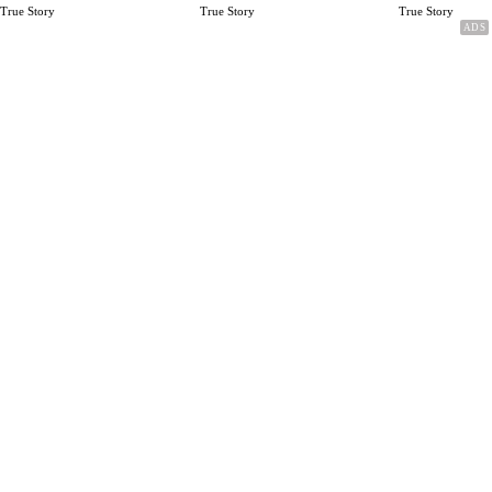
Rp.15 Juta Perbulan
Karena Cinta
True Story
True Story
True Story
Berakhir Talak Oleh
Suaminya