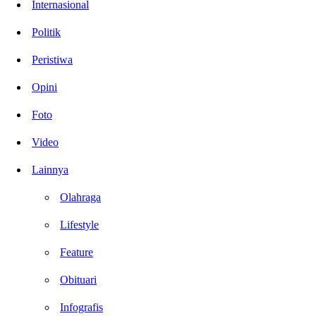
Internasional
Politik
Peristiwa
Opini
Foto
Video
Lainnya
Olahraga
Lifestyle
Feature
Obituari
Infografis