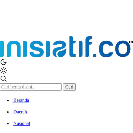
Inisiatif.co
Stay Connected Stay Informed
Cari
Beranda
Daerah
Nasional