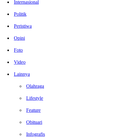
Internasional
Politik
Peristiwa
Opini
Foto
Video
Lainnya
Olahraga
Lifestyle
Feature
Obituari
Infografis