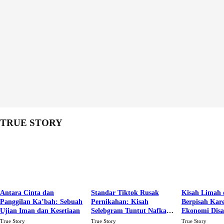
TRUE STORY
Antara Cinta dan
Standar Tiktok Rusak
Kisah Limah 
Panggilan Ka’bah: Sebuah
Pernikahan: Kisah
Berpisah Kar
Ujian Iman dan Kesetiaan
Selebgram Tuntut Nafkah
Ekonomi Dis
Rp.15 Juta Perbulan
Karena Cinta
True Story
True Story
True Story