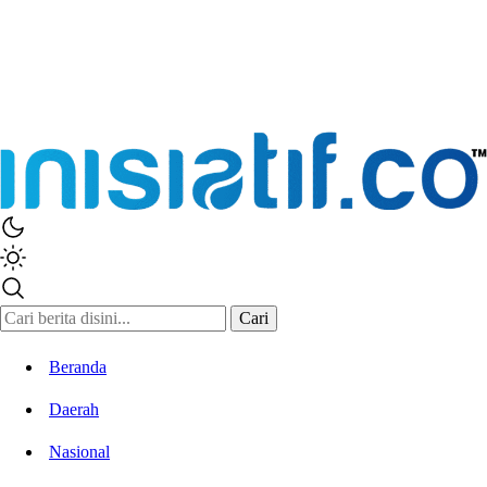
Inisiatif.co
Stay Connected Stay Informed
Cari
Beranda
Daerah
Nasional