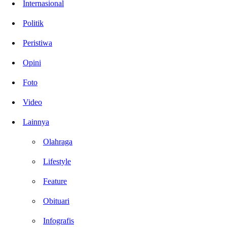
Internasional
Politik
Peristiwa
Opini
Foto
Video
Lainnya
Olahraga
Lifestyle
Feature
Obituari
Infografis