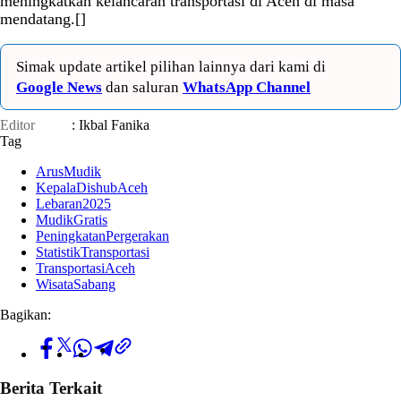
meningkatkan kelancaran transportasi di Aceh di masa
mendatang.[]
Simak update artikel pilihan lainnya dari kami di
Google News
dan saluran
WhatsApp Channel
Editor
: Ikbal Fanika
Tag
ArusMudik
KepalaDishubAceh
Lebaran2025
MudikGratis
PeningkatanPergerakan
StatistikTransportasi
TransportasiAceh
WisataSabang
Bagikan:
Berita Terkait