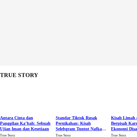
TRUE STORY
Antara Cinta dan
Standar Tiktok Rusak
Kisah Limah 
Panggilan Ka’bah: Sebuah
Pernikahan: Kisah
Berpisah Kar
Ujian Iman dan Kesetiaan
Selebgram Tuntut Nafkah
Ekonomi Dis
Rp.15 Juta Perbulan
Karena Cinta
True Story
True Story
True Story