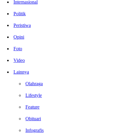
Internasional
Politik
Peristiwa
Opini
Foto
Video
Lainnya
Olahraga
Lifestyle
Feature
Obituari
Infografis