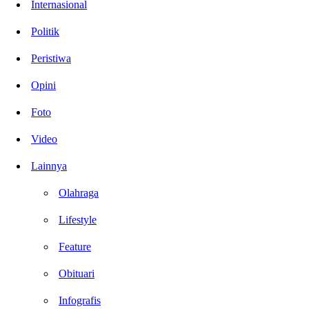
Internasional
Politik
Peristiwa
Opini
Foto
Video
Lainnya
Olahraga
Lifestyle
Feature
Obituari
Infografis