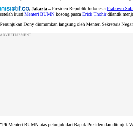
, Jakarta –
Presiden Republik Indonesia
Prabowo Subi
setelah kursi
Menteri BUMN
kosong pasca
Erick Thohir
dilantik menj
Penunjukan Dony diumumkan langsung oleh Menteri Sekretaris Negara 
ADVERTISEMENT
“Plt Menteri BUMN atas petunjuk dari Bapak Presiden dan ditunjuk 