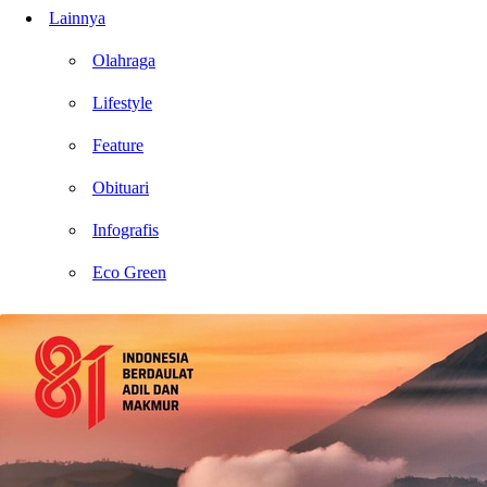
Lainnya
Olahraga
Lifestyle
Feature
Obituari
Infografis
Eco Green