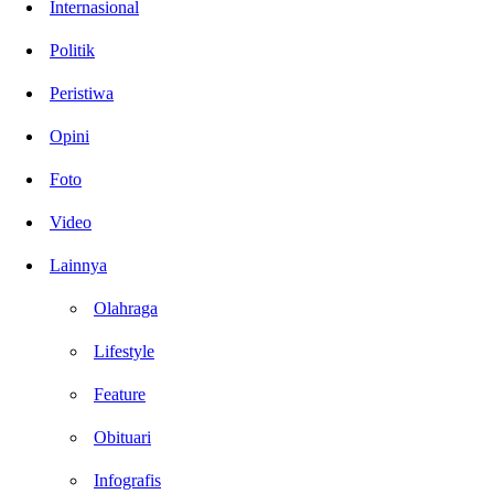
Internasional
Politik
Peristiwa
Opini
Foto
Video
Lainnya
Olahraga
Lifestyle
Feature
Obituari
Infografis