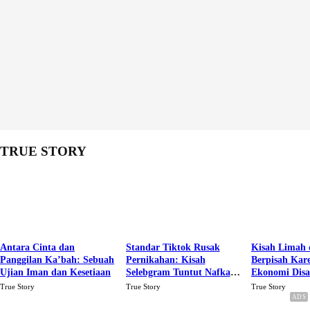
TRUE STORY
Antara Cinta dan
Standar Tiktok Rusak
Kisah Limah 
Panggilan Ka’bah: Sebuah
Pernikahan: Kisah
Berpisah Kar
Ujian Iman dan Kesetiaan
Selebgram Tuntut Nafkah
Ekonomi Dis
Rp.15 Juta Perbulan
Karena Cinta
True Story
True Story
True Story
Berakhir Talak Oleh
Suaminya