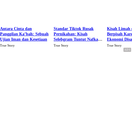
Antara Cinta dan
Standar Tiktok Rusak
Kisah Limah 
Panggilan Ka’bah: Sebuah
Pernikahan: Kisah
Berpisah Kar
Ujian Iman dan Kesetiaan
Selebgram Tuntut Nafkah
Ekonomi Dis
Rp.15 Juta Perbulan
Karena Cinta
True Story
True Story
True Story
Berakhir Talak Oleh
Suaminya