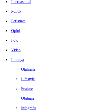
Internasional
Politik
Peristiwa
Opini
Foto
Video
Lainnya
Olahraga
Lifestyle
Feature
Obituari
Infografis