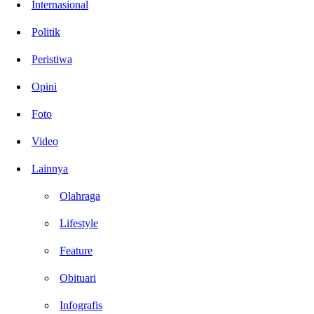
Internasional
Politik
Peristiwa
Opini
Foto
Video
Lainnya
Olahraga
Lifestyle
Feature
Obituari
Infografis