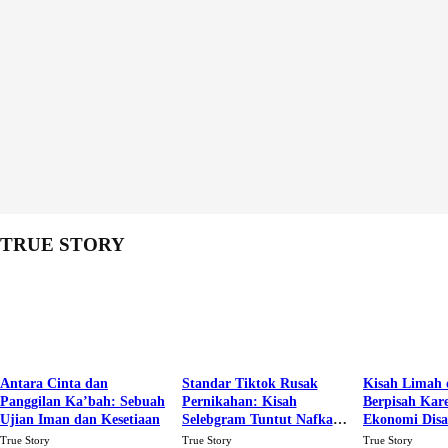
TRUE STORY
Antara Cinta dan
Standar Tiktok Rusak
Kisah Limah 
Panggilan Ka’bah: Sebuah
Pernikahan: Kisah
Berpisah Kar
Ujian Iman dan Kesetiaan
Selebgram Tuntut Nafkah
Ekonomi Dis
Rp.15 Juta Perbulan
Karena Cinta
True Story
True Story
True Story