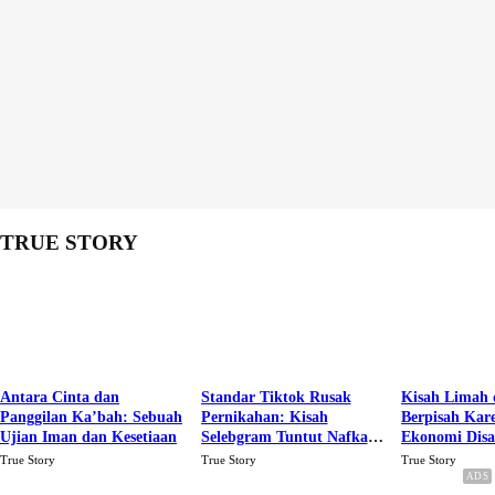
TRUE STORY
Antara Cinta dan
Standar Tiktok Rusak
Kisah Limah 
Panggilan Ka’bah: Sebuah
Pernikahan: Kisah
Berpisah Kar
Ujian Iman dan Kesetiaan
Selebgram Tuntut Nafkah
Ekonomi Dis
Rp.15 Juta Perbulan
Karena Cinta
True Story
True Story
True Story
Berakhir Talak Oleh