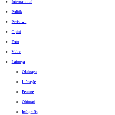
Internasional
Politik
Peristiwa
Opini
Foto
Video
Lainnya
Olahraga
Lifestyle
Feature
Obituari
Infografis