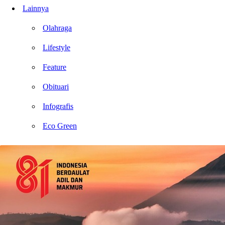
Lainnya
Olahraga
Lifestyle
Feature
Obituari
Infografis
Eco Green