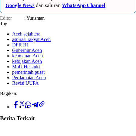
Google News
dan saluran
WhatsApp Channel
Editor
: Yurisman
Tag
Aceh sejahtera
aspirasi rakyat Aceh
DPR RI
Gubernur Aceh
keamanan Aceh
kebijakan Aceh
MoU Helsinki
pemerintah pusat
Perdamaian Aceh
Revisi UUPA
Bagikan:
Berita Terkait