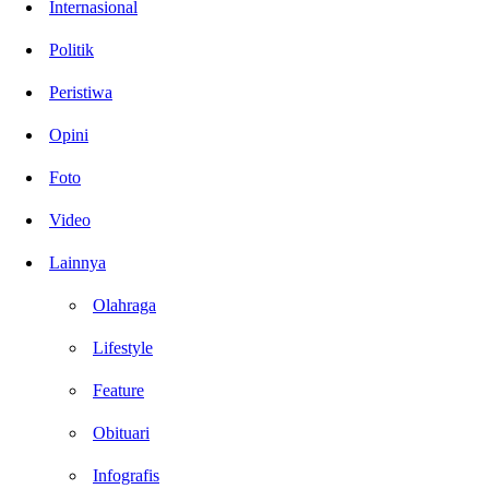
Internasional
Politik
Peristiwa
Opini
Foto
Video
Lainnya
Olahraga
Lifestyle
Feature
Obituari
Infografis