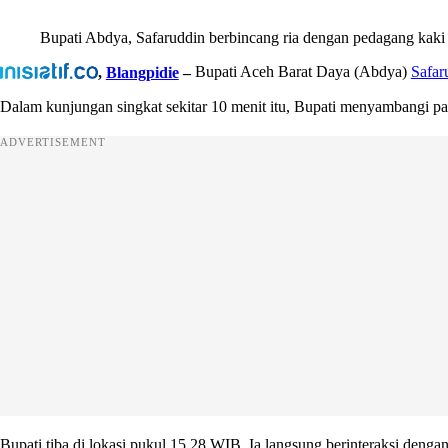
Bupati Abdya, Safaruddin berbincang ria dengan pedagang kaki 
,
Blangpidie
–
Bupati Aceh Barat Daya (Abdya)
Safar
Dalam kunjungan singkat sekitar 10 menit itu, Bupati menyambangi par
ADVERTISEMENT
Bupati tiba di lokasi pukul 15.28 WIB. Ia langsung berinteraksi deng