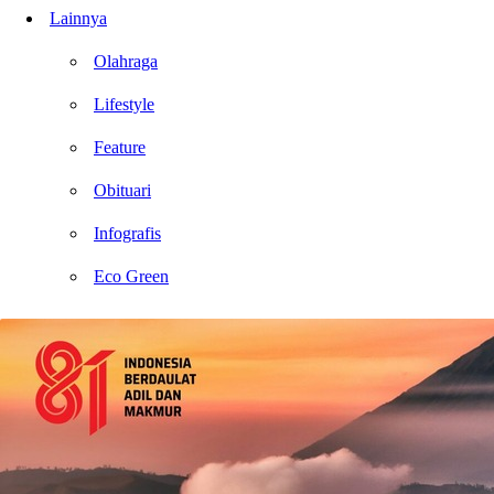
Lainnya
Olahraga
Lifestyle
Feature
Obituari
Infografis
Eco Green