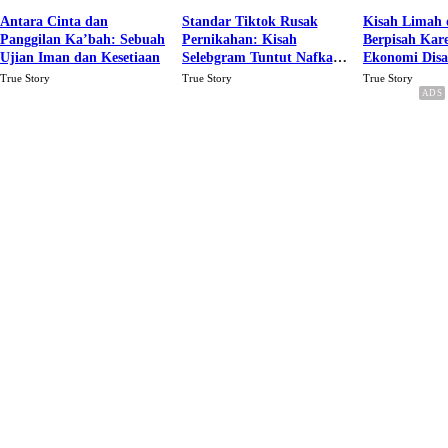
Antara Cinta dan
Standar Tiktok Rusak
Kisah Limah 
Panggilan Ka’bah: Sebuah
Pernikahan: Kisah
Berpisah Kar
Ujian Iman dan Kesetiaan
Selebgram Tuntut Nafkah
Ekonomi Dis
Rp.15 Juta Perbulan
Karena Cinta
True Story
True Story
True Story
Berakhir Talak Oleh
Suaminya