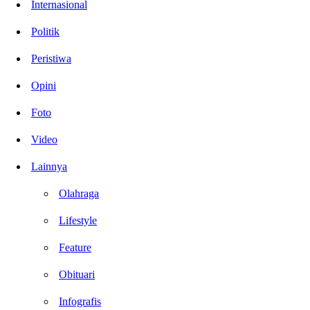
Internasional
Politik
Peristiwa
Opini
Foto
Video
Lainnya
Olahraga
Lifestyle
Feature
Obituari
Infografis