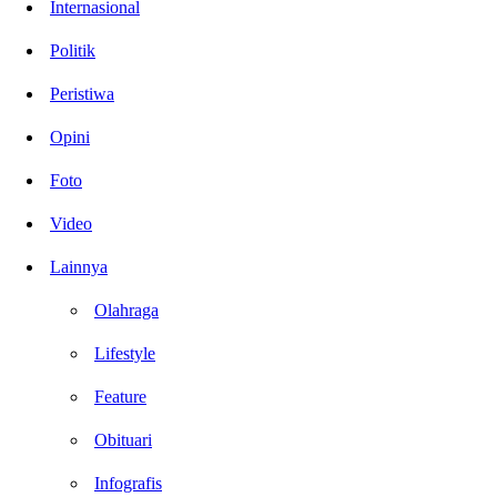
Internasional
Politik
Peristiwa
Opini
Foto
Video
Lainnya
Olahraga
Lifestyle
Feature
Obituari
Infografis