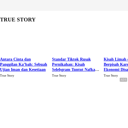
TRUE STORY
Antara Cinta dan
Standar Tiktok Rusak
Kisah Limah 
Panggilan Ka’bah: Sebuah
Pernikahan: Kisah
Berpisah Kar
Ujian Iman dan Kesetiaan
Selebgram Tuntut Nafkah
Ekonomi Dis
Rp.15 Juta Perbulan
Karena Cinta
True Story
True Story
True Story
Berakhir Talak Oleh
Suaminya