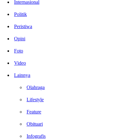
Internasional
Politik
Peristiwa
Opini
Foto
Video
Lainnya
Olahraga
Lifestyle
Feature
Obituari
Infografis