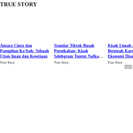
TRUE STORY
Antara Cinta dan
Standar Tiktok Rusak
Kisah Limah 
Panggilan Ka’bah: Sebuah
Pernikahan: Kisah
Berpisah Kar
Ujian Iman dan Kesetiaan
Selebgram Tuntut Nafkah
Ekonomi Dis
Rp.15 Juta Perbulan
Karena Cinta
True Story
True Story
True Story
Berakhir Talak Oleh
Suaminya