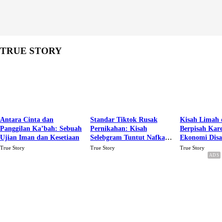
TRUE STORY
Antara Cinta dan
Standar Tiktok Rusak
Kisah Limah 
Panggilan Ka’bah: Sebuah
Pernikahan: Kisah
Berpisah Kar
Ujian Iman dan Kesetiaan
Selebgram Tuntut Nafkah
Ekonomi Dis
Rp.15 Juta Perbulan
Karena Cinta
True Story
True Story
True Story
Berakhir Talak Oleh
Suaminya