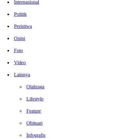
Internasional
Politik
Peristiwa
Opini
Foto
Video
Lainnya
Olahraga
Lifestyle
Feature
Obituari
Infografis