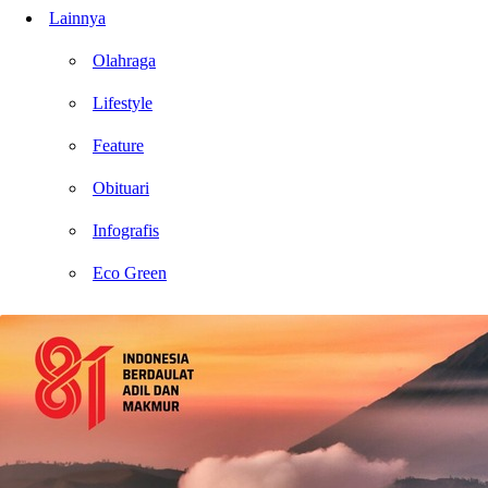
Lainnya
Olahraga
Lifestyle
Feature
Obituari
Infografis
Eco Green