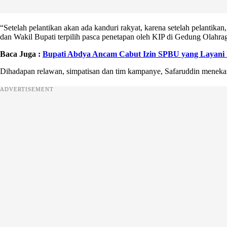
“Setelah pelantikan akan ada kanduri rakyat, karena setelah pelantika
dan Wakil Bupati terpilih pasca penetapan oleh KIP di Gedung Olahrag
Baca Juga :
Bupati Abdya Ancam Cabut Izin SPBU yang Layani 
Dihadapan relawan, simpatisan dan tim kampanye, Safaruddin menekank
ADVERTISEMENT