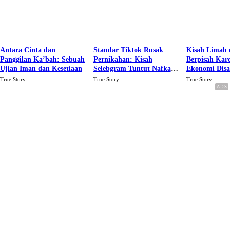
Antara Cinta dan
Standar Tiktok Rusak
Kisah Limah 
Panggilan Ka’bah: Sebuah
Pernikahan: Kisah
Berpisah Kar
Ujian Iman dan Kesetiaan
Selebgram Tuntut Nafkah
Ekonomi Dis
Rp.15 Juta Perbulan
Karena Cinta
True Story
True Story
True Story
Berakhir Talak Oleh
Suaminya