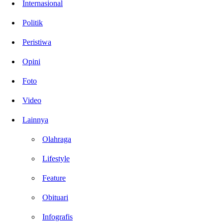
Internasional
Politik
Peristiwa
Opini
Foto
Video
Lainnya
Olahraga
Lifestyle
Feature
Obituari
Infografis