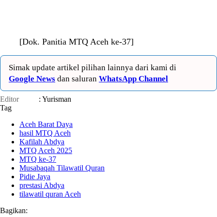
[Dok. Panitia MTQ Aceh ke-37]
Simak update artikel pilihan lainnya dari kami di
Google News
dan saluran
WhatsApp Channel
Editor
: Yurisman
Tag
Aceh Barat Daya
hasil MTQ Aceh
Kafilah Abdya
MTQ Aceh 2025
MTQ ke-37
Musabaqah Tilawatil Quran
Pidie Jaya
prestasi Abdya
tilawatil quran Aceh
Bagikan: