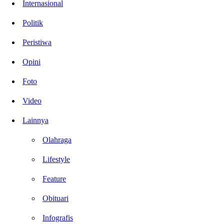
Internasional
Politik
Peristiwa
Opini
Foto
Video
Lainnya
Olahraga
Lifestyle
Feature
Obituari
Infografis