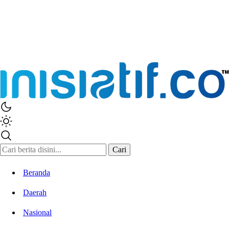
Inisiatif.co
Stay Connected Stay Informed
Cari
Beranda
Daerah
Nasional