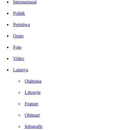
Internasional
Politik
Peristiwa
Opini
Foto
Video
Lainnya
Olahraga
Lifestyle
Feature
Obituari
Infografis