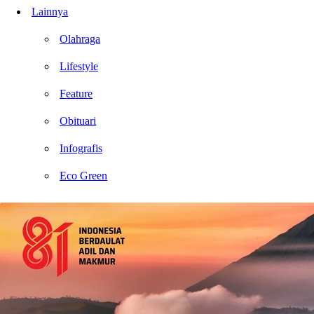
Lainnya
Olahraga
Lifestyle
Feature
Obituari
Infografis
Eco Green