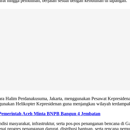
rat hingga pemulihan, berjalan sesuai dengan kebutuhan di lapangan.
dara Halim Perdanakusuma, Jakarta, menggunakan Pesawat Kepreside
nakan Helikopter Kepresidenan guna menjangkau wilayah terdampak se
, Pemerintah Aceh Minta BNPB Bangun 4 Jembatan
i masyarakat, infrastruktur, serta pos-pos penanganan bencana di Gayo
nai progres penanganan darurat, distribusi bantuan, serta rencana pem