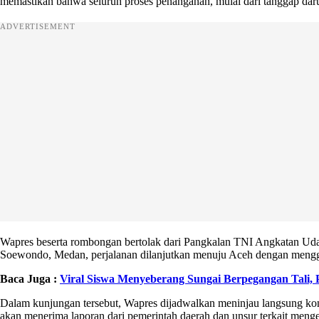
memastikan bahwa seluruh proses penanganan, mulai dari tanggap daru
ADVERTISEMENT
Wapres beserta rombongan bertolak dari Pangkalan TNI Angkatan U
Soewondo, Medan, perjalanan dilanjutkan menuju Aceh dengan menggu
Baca Juga :
Viral Siswa Menyeberang Sungai Berpegangan Tali
Dalam kunjungan tersebut, Wapres dijadwalkan meninjau langsung kondis
akan menerima laporan dari pemerintah daerah dan unsur terkait menge