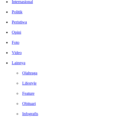
Internasional
Politik
Peristiwa
Opini
Foto
Video
Lainnya
Olahraga
Lifestyle
Feature
Obituari
Infografis