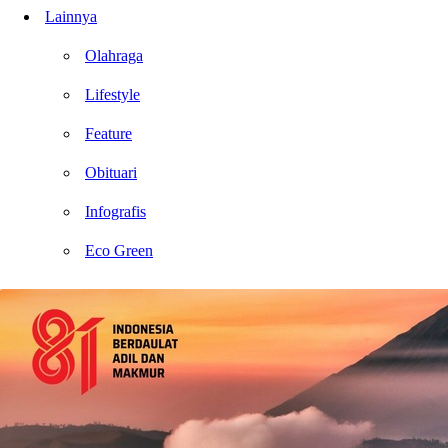
Lainnya
Olahraga
Lifestyle
Feature
Obituari
Infografis
Eco Green