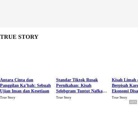
TRUE STORY
Antara Cinta dan
Standar Tiktok Rusak
Kisah Limah 
Panggilan Ka’bah: Sebuah
Pernikahan: Kisah
Berpisah Kar
Ujian Iman dan Kesetiaan
Selebgram Tuntut Nafkah
Ekonomi Dis
Rp.15 Juta Perbulan
Karena Cinta
True Story
True Story
True Story
Berakhir Talak Oleh
Suaminya