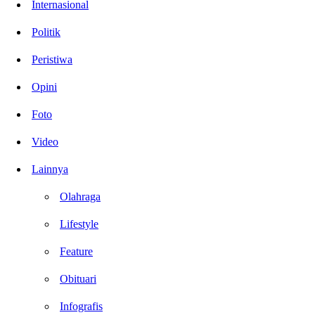
Internasional
Politik
Peristiwa
Opini
Foto
Video
Lainnya
Olahraga
Lifestyle
Feature
Obituari
Infografis