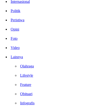
Internasional
Politik
Peristiwa
Opini
Foto
Video
Lainnya
Olahraga
Lifestyle
Feature
Obituari
Infografis