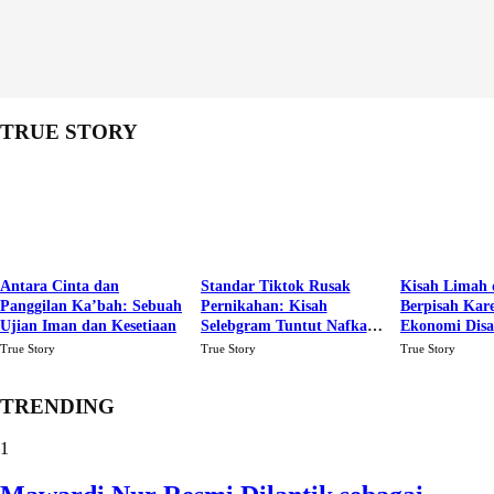
TRUE STORY
Antara Cinta dan
Standar Tiktok Rusak
Kisah Limah 
Panggilan Ka’bah: Sebuah
Pernikahan: Kisah
Berpisah Kar
Ujian Iman dan Kesetiaan
Selebgram Tuntut Nafkah
Ekonomi Dis
Rp.15 Juta Perbulan
Karena Cinta
True Story
True Story
True Story
Berakhir Talak Oleh
Suaminya
TRENDING
1