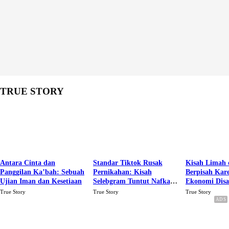
TRUE STORY
Antara Cinta dan
Standar Tiktok Rusak
Kisah Limah 
Panggilan Ka’bah: Sebuah
Pernikahan: Kisah
Berpisah Kar
Ujian Iman dan Kesetiaan
Selebgram Tuntut Nafkah
Ekonomi Dis
Rp.15 Juta Perbulan
Karena Cinta
True Story
True Story
True Story
Berakhir Talak Oleh
Suaminya