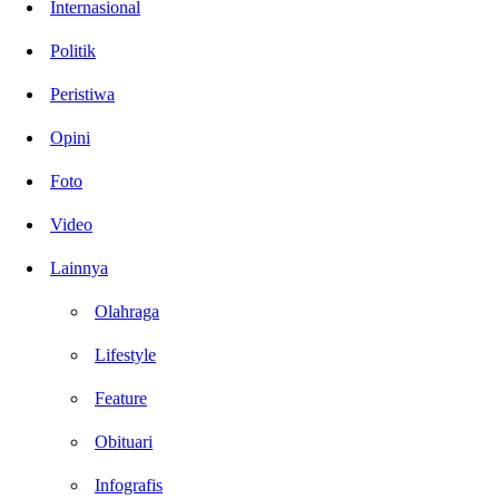
Internasional
Politik
Peristiwa
Opini
Foto
Video
Lainnya
Olahraga
Lifestyle
Feature
Obituari
Infografis