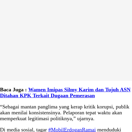
Baca Juga :
Wamen Imipas Silmy Karim dan Tujuh ASN
Ditahan KPK Terkait Dugaan Pemerasan
“Sebagai mantan panglima yang kerap kritik korupsi, publik
akan menilai konsistensinya. Pelaporan tepat waktu akan
memperkuat legitimasi politiknya,” ujarnya.
Di media sosial, tagar
#MobilErdoganRamai
menduduki