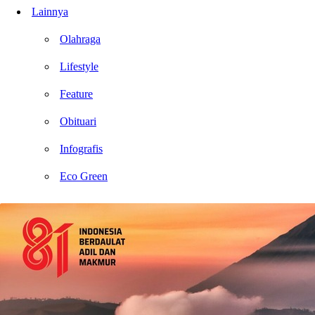
Lainnya
Olahraga
Lifestyle
Feature
Obituari
Infografis
Eco Green