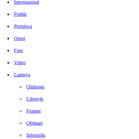
Internasional
Politik
Peristiwa
Opini
Foto
Video
Lainnya
Olahraga
Lifestyle
Feature
Obituari
Infografis