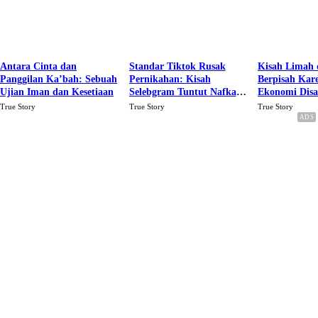
Antara Cinta dan
Standar Tiktok Rusak
Kisah Limah 
Panggilan Ka’bah: Sebuah
Pernikahan: Kisah
Berpisah Kar
Ujian Iman dan Kesetiaan
Selebgram Tuntut Nafkah
Ekonomi Dis
Rp.15 Juta Perbulan
Karena Cinta
True Story
True Story
True Story
Berakhir Talak Oleh
Suaminya