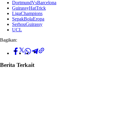
DortmundVsBarcelona
GuirassyHatTrick
LigaChampions
SepakBolaEropa
SerhouGuirassy
UCL
Bagikan:
Berita Terkait