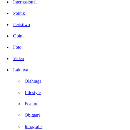
Internasional
Politik
Peristiwa
Opini
Foto
Video
Lainnya
Olahraga
Lifestyle
Feature
Obituari
Infografis