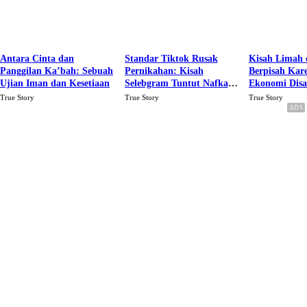
Antara Cinta dan
Standar Tiktok Rusak
Kisah Limah 
Panggilan Ka’bah: Sebuah
Pernikahan: Kisah
Berpisah Kar
Ujian Iman dan Kesetiaan
Selebgram Tuntut Nafkah
Ekonomi Dis
Rp.15 Juta Perbulan
Karena Cinta
True Story
True Story
True Story
Berakhir Talak Oleh
Suaminya