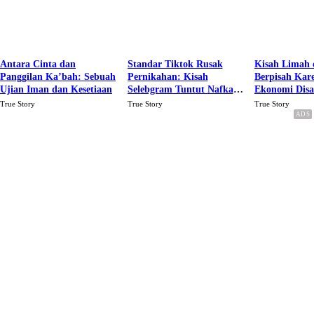
Antara Cinta dan
Standar Tiktok Rusak
Kisah Limah 
Panggilan Ka’bah: Sebuah
Pernikahan: Kisah
Berpisah Kar
Ujian Iman dan Kesetiaan
Selebgram Tuntut Nafkah
Ekonomi Dis
Rp.15 Juta Perbulan
Karena Cinta
True Story
True Story
True Story
Berakhir Talak Oleh
Suaminya