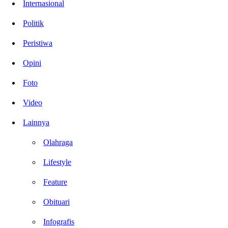
Internasional
Politik
Peristiwa
Opini
Foto
Video
Lainnya
Olahraga
Lifestyle
Feature
Obituari
Infografis