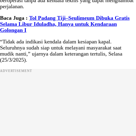
beroperasi tanpa ada kendala teknis yang dapat menghambat
perjalanan.
Baca Juga :
Tol Padang Tiji–Seulimeum Dibuka Gratis
Selama Libur Iduladha, Hanya untuk Kendaraan
Golongan I
“Tidak ada indikasi kendala dalam kesiapan kapal.
Seluruhnya sudah siap untuk melayani masyarakat saat
mudik nanti,” ujarnya dalam keterangan tertulis, Selasa
(25/3/2025).
ADVERTISEMENT