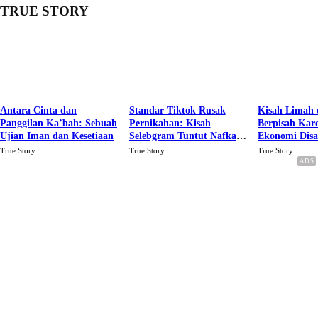
TRUE STORY
Antara Cinta dan
Standar Tiktok Rusak
Kisah Limah 
Panggilan Ka’bah: Sebuah
Pernikahan: Kisah
Berpisah Kar
Ujian Iman dan Kesetiaan
Selebgram Tuntut Nafkah
Ekonomi Dis
Rp.15 Juta Perbulan
Karena Cinta
True Story
True Story
True Story
Berakhir Talak Oleh
Suaminya