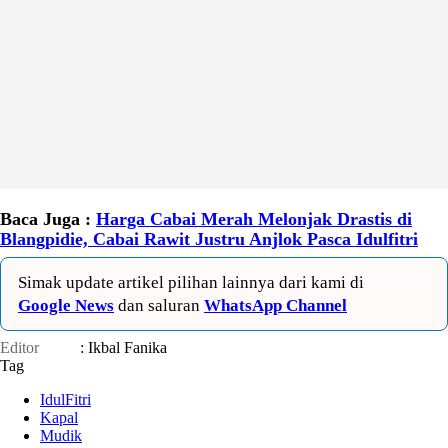
Baca Juga :
Harga Cabai Merah Melonjak Drastis di
Blangpidie, Cabai Rawit Justru Anjlok Pasca Idulfitri
Simak update artikel pilihan lainnya dari kami di
Google News
dan saluran
WhatsApp Channel
Editor
: Ikbal Fanika
Tag
IdulFitri
Kapal
Mudik