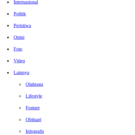
Internasional
Politik
Peristiwa
Opini
Foto
Video
Lainnya
Olahraga
Lifestyle
Feature
Obituari
Infografis