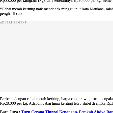
Rp55.000 per kilogram (kg), dari sebelumnya Rp30.000 per kg. Sementara
“Cabai merah keriting naik mendadak minggu ini,” kata Maulana, salah
penghasil cabai.
ADVERTISEMENT
Berbeda dengan cabai merah keriting, harga cabai rawit justru menga
Rp28.000 per kg. Adapun cabai hijau keriting tetap stabil di angka Rp
Baca Juga :
Tugu Cerana Tinggal Kenangan, Pemkab Abdya Ban