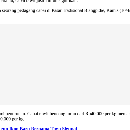
 itu, cabai rawit justru turun signifikan.
 seorang pedagang cabai di Pasar Tradisional Blangpidie, Kamis (10/4
lami penurunan. Cabai rawit bencong turun dari Rp40.000 per kg menja
30.000 per kg.
gun Ikon Baru Bernama Tugu Sigupai