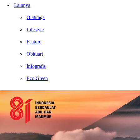
Lainnya
Olahraga
Lifestyle
Feature
Obituari
Infografis
Eco Green