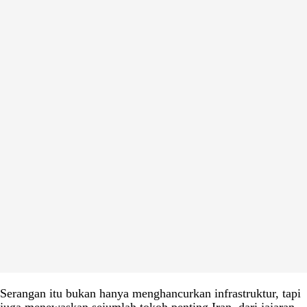
Serangan itu bukan hanya menghancurkan infrastruktur, tapi
juga menewaskan sejumlah tokoh penting Iran, dari jajaran