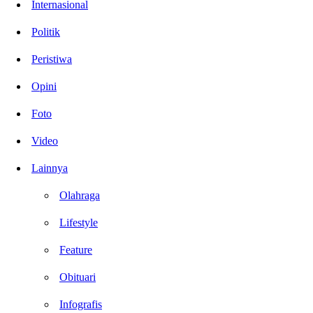
Internasional
Politik
Peristiwa
Opini
Foto
Video
Lainnya
Olahraga
Lifestyle
Feature
Obituari
Infografis