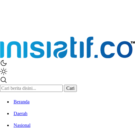
Inisiatif.co
Stay Connected Stay Informed
Cari
Beranda
Daerah
Nasional