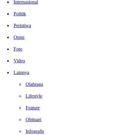
Internasional
Politik
Peristiwa
Opini
Foto
Video
Lainnya
Olahraga
Lifestyle
Feature
Obituari
Infografis