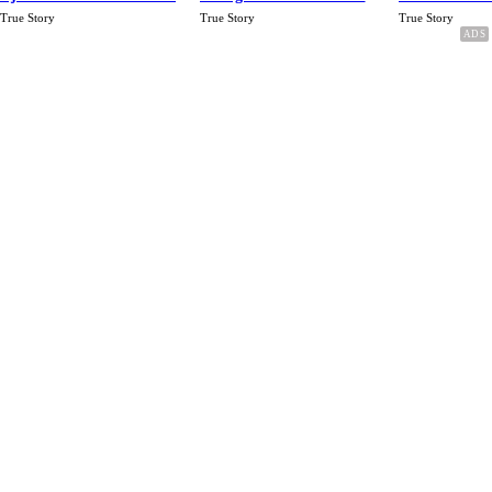
Rp.15 Juta Perbulan
Karena Cinta
True Story
True Story
True Story
Berakhir Talak Oleh
Suaminya