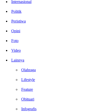
Internasional
Politik
Peristiwa
Opini
Foto
Video
Lainnya
Olahraga
Lifestyle
Feature
Obituari
Infografis