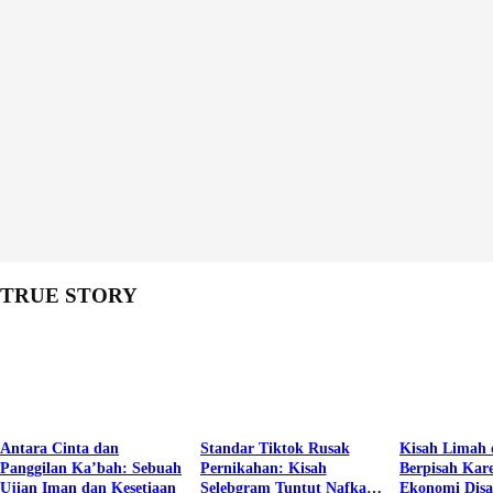
TRUE STORY
Antara Cinta dan
Standar Tiktok Rusak
Kisah Limah 
Panggilan Ka’bah: Sebuah
Pernikahan: Kisah
Berpisah Kar
Ujian Iman dan Kesetiaan
Selebgram Tuntut Nafkah
Ekonomi Dis