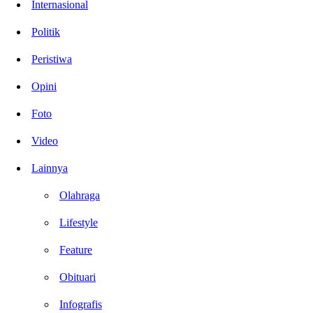
Internasional
Politik
Peristiwa
Opini
Foto
Video
Lainnya
Olahraga
Lifestyle
Feature
Obituari
Infografis