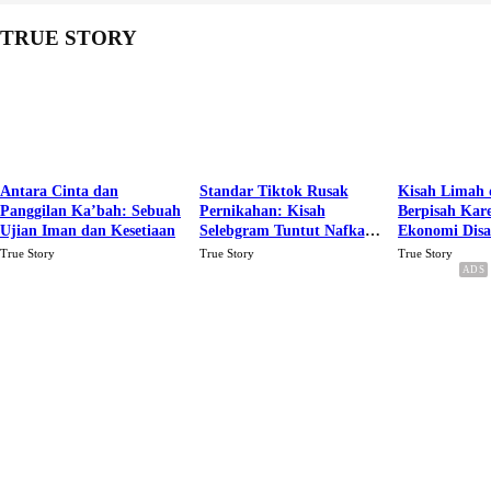
TRUE STORY
Antara Cinta dan
Standar Tiktok Rusak
Kisah Limah 
Panggilan Ka’bah: Sebuah
Pernikahan: Kisah
Berpisah Kar
Ujian Iman dan Kesetiaan
Selebgram Tuntut Nafkah
Ekonomi Dis
Rp.15 Juta Perbulan
Karena Cinta
True Story
True Story
True Story
Berakhir Talak Oleh
Suaminya