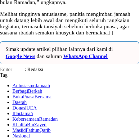
bulan Ramadan,” ungkapnya.
Melihat tingginya antusiasme, panitia mengimbau jamaah
untuk datang lebih awal dan mengikuti seluruh rangkaian
kegiatan, termasuk tausiyah sebelum berbuka puasa, agar
suasana ibadah semakin khusyuk dan bermakna.[]
Simak update artikel pilihan lainnya dari kami di
Google News
dan saluran
WhatsApp Channel
Editor
: Redaksi
Tag
AntusiasmeJamaah
BerbagiBerkah
BukaPuasaBersama
Daerah
DonasiUEA
IftarJama’i
KebersamaanRamadan
KhalifaBinZayed
MasjidFathunQarib
Nasional