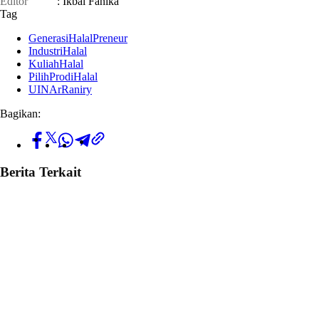
Editor
: Ikbal Fanika
Tag
GenerasiHalalPreneur
IndustriHalal
KuliahHalal
PilihProdiHalal
UINArRaniry
Bagikan:
Berita Terkait