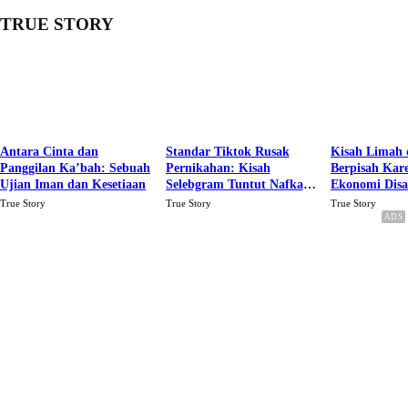
TRUE STORY
Antara Cinta dan
Standar Tiktok Rusak
Kisah Limah 
Panggilan Ka’bah: Sebuah
Pernikahan: Kisah
Berpisah Kar
Ujian Iman dan Kesetiaan
Selebgram Tuntut Nafkah
Ekonomi Dis
Rp.15 Juta Perbulan
Karena Cinta
True Story
True Story
True Story
Berakhir Talak Oleh
Suaminya