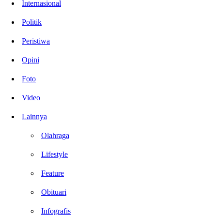
Internasional
Politik
Peristiwa
Opini
Foto
Video
Lainnya
Olahraga
Lifestyle
Feature
Obituari
Infografis