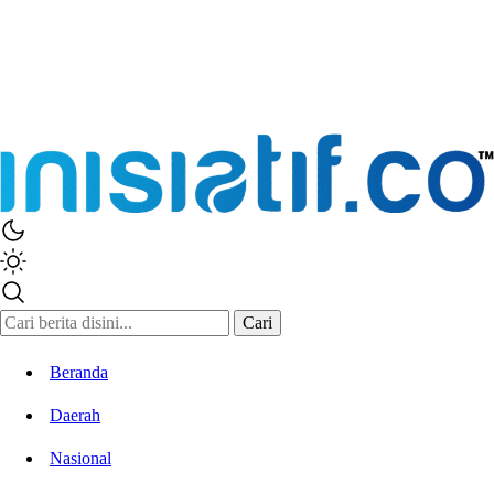
Inisiatif.co
Stay Connected Stay Informed
Cari
Beranda
Daerah
Nasional