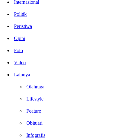
Internasional
Politik
Peristiwa
Opini
Foto
Video
Lainnya
Olahraga
Lifestyle
Feature
Obituari
Infografis