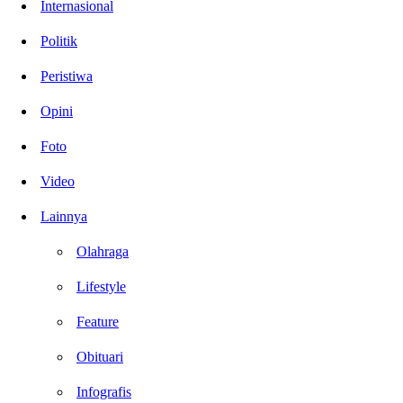
Internasional
Politik
Peristiwa
Opini
Foto
Video
Lainnya
Olahraga
Lifestyle
Feature
Obituari
Infografis