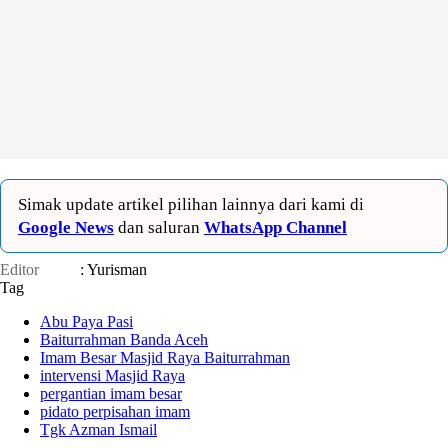
Simak update artikel pilihan lainnya dari kami di
Google News
dan saluran
WhatsApp Channel
Editor
: Yurisman
Tag
Abu Paya Pasi
Baiturrahman Banda Aceh
Imam Besar Masjid Raya Baiturrahman
intervensi Masjid Raya
pergantian imam besar
pidato perpisahan imam
Tgk Azman Ismail