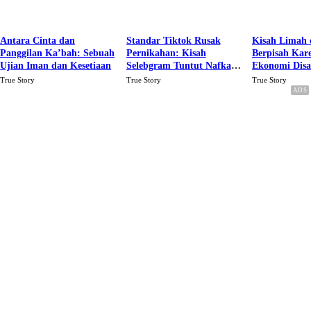
Antara Cinta dan
Standar Tiktok Rusak
Kisah Limah 
Panggilan Ka’bah: Sebuah
Pernikahan: Kisah
Berpisah Kar
Ujian Iman dan Kesetiaan
Selebgram Tuntut Nafkah
Ekonomi Dis
Rp.15 Juta Perbulan
Karena Cinta
True Story
True Story
True Story
Berakhir Talak Oleh
Suaminya