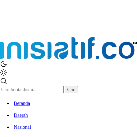
Inisiatif.co
Stay Connected Stay Informed
Cari
Beranda
Daerah
Nasional