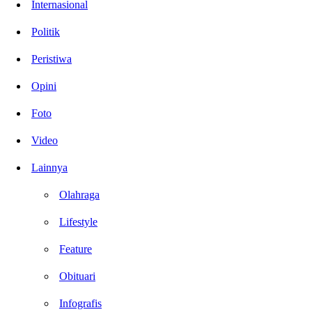
Internasional
Politik
Peristiwa
Opini
Foto
Video
Lainnya
Olahraga
Lifestyle
Feature
Obituari
Infografis